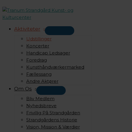
Gå
til
indholdet
Aktiviteter
Udstillinger
Koncerter
Handicap Ledsager
Foredrag
Kunsthåndværkermarked
Fællessang
Andre Aktører
Om Os
Bliv Medlem
Nyhedsbreve
Frivillig På Strandgården
Strandgårdens Historie
Vision, Mission & Værdier