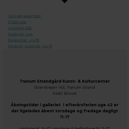
Google kalender
iCalendar
Outlook 365
Outlook Live
Eksporter .ics-fil
Eksport Outlook .ics-fil
Tranum Strandgård Kunst- & Kulturcenter
Strandvejen 143, Tranum Strand
9460 Brovst
Åbningstider i galleriet I efterårsferien uge 42 er
der ligeledes åbent torsdage og fredage dagligt
11-17
Lørdage kl. 14-17, søndage & helligdage kl. 11-17.