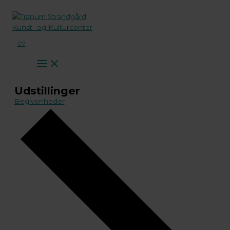
Gå
til
indholdet
07
Udstillinger
Begivenheder