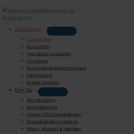
Gå
til
indholdet
Aktiviteter
Udstillinger
Koncerter
Handicap Ledsager
Foredrag
Kunsthåndværkermarked
Fællessang
Andre Aktører
Om Os
Bliv Medlem
Nyhedsbreve
Frivillig På Strandgården
Strandgårdens Historie
Vision, Mission & Værdier