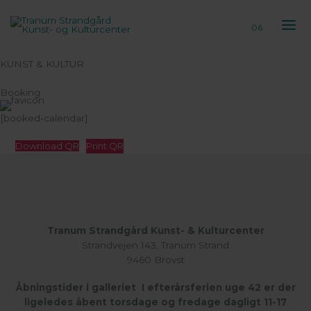
Gå
til
06
indholdet
KUNST & KULTUR
Booking
[booked-calendar]
Download QR
Print QR
Tranum Strandgård Kunst- & Kulturcenter
Strandvejen 143, Tranum Strand
9460 Brovst
Åbningstider i galleriet I efterårsferien uge 42 er der
ligeledes åbent torsdage og fredage dagligt 11-17