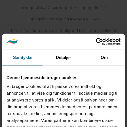
Lørdage kl. 14-17, søndage & helligdage kl. 11-17.
I juli også torsdage og fredage kl. 14-17.
Efter aftale kan der være mulighed for at åbne galleriet
udenfor normal åbningstid, for større grupper på tur.
Se gerne under
“Aktiviteter”
for særskilte
åbningstider.
Samtykke
Detaljer
Om
Kontakt Os
Denne hjemmeside bruger cookies
Vi bruger cookies til at tilpasse vores indhold og
annoncer, til at vise dig funktioner til sociale medier og til
Find Vej
at analysere vores trafik. Vi deler også oplysninger om
din brug af vores hjemmeside med vores partnere inden
for sociale medier, annonceringspartnere og
analysepartnere. Vores partnere kan kombinere disse