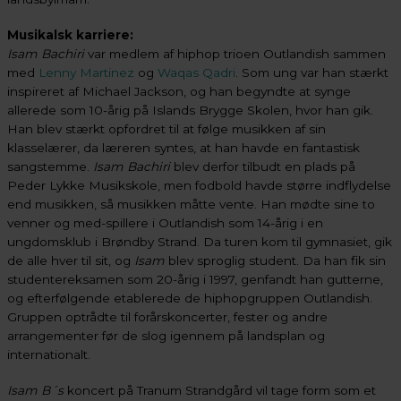
Musikalsk karriere:
Isam Bachiri
var medlem af hiphop trioen Outlandish sammen
med
Lenny Martinez
og
Waqas Qadri
. Som ung var han stærkt
inspireret af Michael Jackson, og han begyndte at synge
allerede som 10-årig på Islands Brygge Skolen, hvor han gik.
Han blev stærkt opfordret til at følge musikken af sin
klasselærer, da læreren syntes, at han havde en fantastisk
sangstemme.
Isam Bachiri
blev derfor tilbudt en plads på
Peder Lykke Musikskole, men fodbold havde større indflydelse
end musikken, så musikken måtte vente. Han mødte sine to
venner og med-spillere i Outlandish som 14-årig i en
ungdomsklub i Brøndby Strand. Da turen kom til gymnasiet, gik
de alle hver til sit, og
Isam
blev sproglig student. Da han fik sin
studentereksamen som 20-årig i 1997, genfandt han gutterne,
og efterfølgende etablerede de hiphopgruppen Outlandish.
Gruppen optrådte til forårskoncerter, fester og andre
arrangementer før de slog igennem på landsplan og
internationalt.
Isam B´s
koncert på Tranum Strandgård vil tage form som et