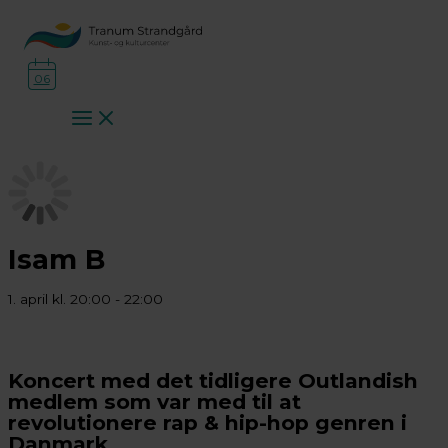
Gå
til
indholdet
06
Isam B
1. april kl. 20:00
-
22:00
Koncert med det tidligere Outlandish
medlem som var med til at
revolutionere rap & hip-hop genren i
Danmark