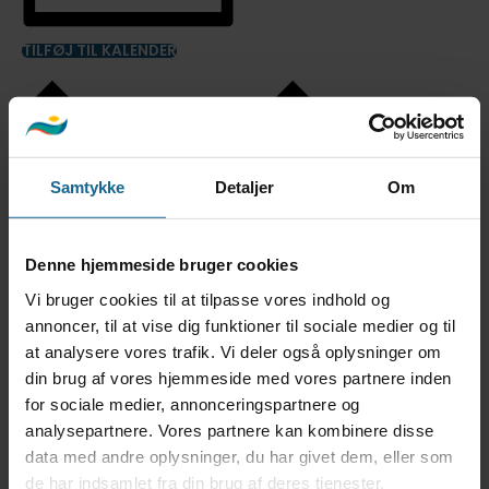
TILFØJ TIL KALENDER
Samtykke
Detaljer
Om
Denne hjemmeside bruger cookies
Vi bruger cookies til at tilpasse vores indhold og
Google kalender
iCalendar
annoncer, til at vise dig funktioner til sociale medier og til
Outlook 365
at analysere vores trafik. Vi deler også oplysninger om
Outlook Live
din brug af vores hjemmeside med vores partnere inden
Detaljer
for sociale medier, annonceringspartnere og
analysepartnere. Vores partnere kan kombinere disse
Dato:
1. april
data med andre oplysninger, du har givet dem, eller som
Tidspunkt:
de har indsamlet fra din brug af deres tjenester.