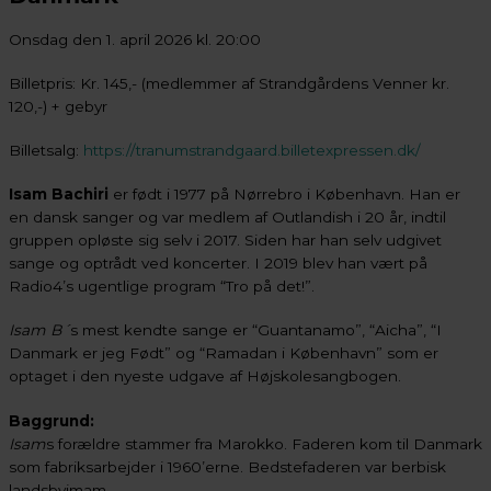
Onsdag den 1. april 2026 kl. 20:00
Billetpris: Kr. 145,- (medlemmer af Strandgårdens Venner kr.
120,-) + gebyr
Billetsalg:
https://tranumstrandgaard.billetexpressen.dk/
Isam Bachiri
er født i 1977 på Nørrebro i København. Han er
en dansk sanger og var medlem af Outlandish i 20 år, indtil
gruppen opløste sig selv i 2017. Siden har han selv udgivet
sange og optrådt ved koncerter. I 2019 blev han vært på
Radio4’s ugentlige program “Tro på det!”.
Isam B´
s mest kendte sange er “Guantanamo”, “Aicha”, “I
Danmark er jeg Født” og “Ramadan i København” som er
optaget i den nyeste udgave af Højskolesangbogen.
Baggrund:
Isam
s forældre stammer fra Marokko. Faderen kom til Danmark
som fabriksarbejder i 1960’erne. Bedstefaderen var berbisk
landsbyimam.