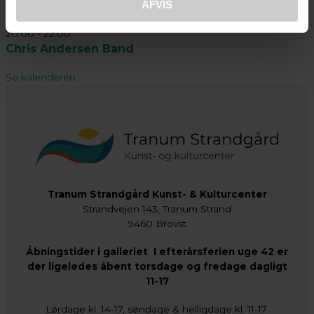
AFVIS
aug
26
20:00
-
22:00
Chris Andersen Band
Se kalenderen
Tranum Strandgård Kunst- & Kulturcenter
Strandvejen 143, Tranum Strand
9460 Brovst
Åbningstider i galleriet I efterårsferien uge 42 er
der ligeledes åbent torsdage og fredage dagligt
11-17
Lørdage kl. 14-17, søndage & helligdage kl. 11-17.