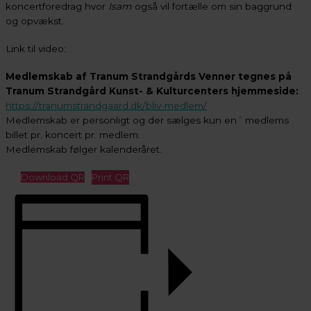
koncertforedrag hvor
Isam
også vil fortælle om sin baggrund
og opvækst.
Link til video:
Medlemskab af Tranum Strandgårds Venner tegnes på
Tranum Strandgård Kunst- & Kulturcenters hjemmeside:
https://tranumstrandgaard.dk/bliv-medlem/
Medlemskab er personligt og der sælges kun en´ medlems
billet pr. koncert pr. medlem.
Medlemskab følger kalenderåret.
Download QR
Print QR