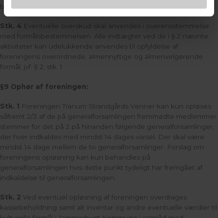
bestyrelsens beslutning, udpeges udenfor bestyrelsen.
Stk. 4
Eventuelle overskud skal anvendes i overensstemmelse
med formålsbestemmelsen. Alle indtægter ved de i § 2 nævnte
aktiviteter kan udelukkende anvendes til opfyldelse af
foreningens overordnede, almennyttige og almenvelgørende
formål, jvf. § 2, stk. 1
§9 Ophør af foreningen:
Stk. 1
Foreningen Tranum Strandgårds Venner kan kun opløses
såfremt 2/3 af de på generalforsamlingen fremmødte medlemmer
stemmer for det på 2 på hinanden følgende generalforsamlinger,
der hver indkaldes med mindst 14 dages varsel. Der skal være
mindst 14 dage mellem de to generalforsamlinger. Forslag om
foreningens opløsning kan kun behandles på
generalforsamlingen hvis dette punkt tydeligt har fremgået af
indkaldelse til generalforsamlingen.
Stk. 2
Ved eventuel opløsning af foreningen overdrages
kassebeholdning samt alt inventar og andre eventuelle værdier til
kulturelle formål i Jammerbugt Kommune i samråd med