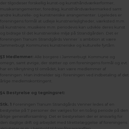
der tilgodeser forskellig kunst-og kunsthåndværkerformer,
musikarrangementer, foredrag, kunsthåndværkermarked samt
andre kulturelle- og kunstneriske arrangementer. Ligeledes er
foreningens formål at udleje kunstnerlejligheder, værksted m.m.
så kunstnere, musikere m.m. periodevis kan udvikle deres kunst
og bidrage til det kunstneriske miljø på Strandgården. Det er
foreningen Tranum Strandgårds Venner´s ambition at være
Jammerbugt Kommunes kunstneriske og kulturelle fyrtårn.
§3 Medlemmer:
A
lle borgere i Jammerbugt Kommune og
omegn, samt øvrige, der støtter op om foreningens formål og evt.
har en tilknytning til området, kan være medlemmer af
foreningen. Man indmelder sig i foreningen ved indbetaling af det
årlige medlemskontingent.
§4 Bestyrelse og tegningsret:
Stk. 1
Foreningen Tranum Strandgårds Venner ledes af en
bestyrelse på 7 personer der vælges for en toårig periode på den
årlige generalforsamling. Det er bestyrelsen der er ansvarlig for
den daglige drift og arbejdet med tilrettelæggelse af foreningens
aktiviteter m.m. i henhold til formålsparagraffen.