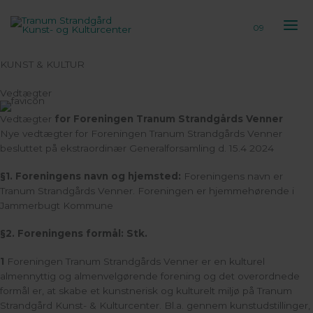
Gå
til
09
indholdet
KUNST & KULTUR
Vedtægter
Vedtægter
for Foreningen Tranum Strandgårds Venner
Nye vedtægter for Foreningen Tranum Strandgårds Venner
besluttet på ekstraordinær Generalforsamling d. 15.4 2024
§1. Foreningens navn og hjemsted:
Foreningens navn er
Tranum Strandgårds Venner. Foreningen er hjemmehørende i
Jammerbugt Kommune
§2. Foreningens formål:
Stk.
1
Foreningen Tranum Strandgårds Venner er en kulturel
almennyttig og almenvelgørende forening og det overordnede
formål er, at skabe et kunstnerisk og kulturelt miljø på Tranum
Strandgård Kunst- & Kulturcenter. Bl.a. gennem kunstudstillinger,