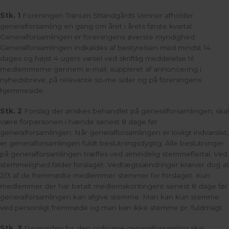
Stk. 1
Foreningen Tranum Strandgårds Venner afholder
generalforsamling en gang om året i årets første kvartal.
Generalforsamlingen er foreningens øverste myndighed.
Generalforsamlingen indkaldes af bestyrelsen med mindst 14
dages og højst 4 ugers varsel ved skriftlig meddelelse til
medlemmerne gennem e-mail, suppleret af annoncering i
nyhedsbreve, på relevante so-me sider og på foreningens
hjemmeside.
Stk. 2
Forslag der ønskes behandlet på generalforsamlingen, skal
være forpersonen i hænde senest 8 dage før
generalforsamlingen. Når generalforsamlingen er lovligt indvarslet,
er generalforsamlingen fuldt beslutningsdygtig. Alle beslutninger
på generalforsamlingen træffes ved almindelig stemmeflertal. Ved
stemmelighed falder forslaget. Vedtægtsændringer kræver dog at
2/3 af de fremmødte medlemmer stemmer for forslaget. Kun
medlemmer der har betalt medlemskontingent senest 8 dage før
generalforsamlingen kan afgive stemme. Man kan kun stemme
ved personligt fremmøde og man kan ikke stemme pr. fuldmagt.
Stk. 3
Dagsorden for den ordinære generalforsamling skal