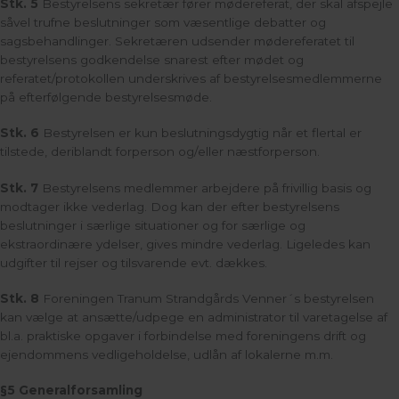
Stk. 5
Bestyrelsens sekretær fører mødereferat, der skal afspejle
såvel trufne beslutninger som væsentlige debatter og
sagsbehandlinger. Sekretæren udsender mødereferatet til
bestyrelsens godkendelse snarest efter mødet og
referatet/protokollen underskrives af bestyrelsesmedlemmerne
på efterfølgende bestyrelsesmøde.
Stk. 6
Bestyrelsen er kun beslutningsdygtig når et flertal er
tilstede, deriblandt forperson og/eller næstforperson.
Stk. 7
Bestyrelsens medlemmer arbejdere på frivillig basis og
modtager ikke vederlag. Dog kan der efter bestyrelsens
beslutninger i særlige situationer og for særlige og
ekstraordinære ydelser, gives mindre vederlag. Ligeledes kan
udgifter til rejser og tilsvarende evt. dækkes.
Stk. 8
Foreningen Tranum Strandgårds Venner´s bestyrelsen
kan vælge at ansætte/udpege en administrator til varetagelse af
bl.a. praktiske opgaver i forbindelse med foreningens drift og
ejendommens vedligeholdelse, udlån af lokalerne m.m.
§5 Generalforsamling