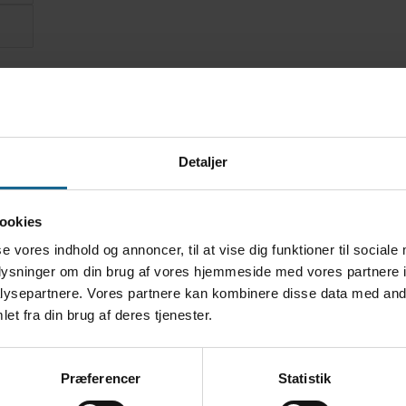
Detaljer
ookies
se vores indhold og annoncer, til at vise dig funktioner til sociale
oplysninger om din brug af vores hjemmeside med vores partnere i
ysepartnere. Vores partnere kan kombinere disse data med andr
et fra din brug af deres tjenester.
 kunsthåndværk, og der er mulighed for at købe kolde og var
 når nu du alligevel er her 🙂
Præferencer
Statistik