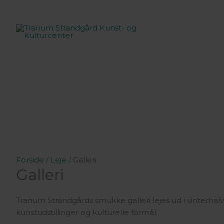
Gå
til
indholdet
Forside
/
Leje
/ Galleri
Galleri
Tranum Strandgårds smukke galleri lejes ud i vinterhalvå
kunstudstillinger og kulturelle formål.