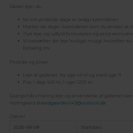
Sådan lejer du
Se om ønskede dage er ledig i kalenderen
Markér de dage i kalenderen som du ønsker at l
Tryk leje, og udfyld formularen og send anmodn
Vi bekræfter din leje hurtigst muligt hvorefter 
betaling mv.
Periode og priser
Leje af galleriet fra uge 44 til og med uge 11
Pris: 1 dag-400 kr, 1 uge-1200 kr.
Spørgsmål omkring leje og anvendelse af galleriet kan r
Holmgaard
strandgaarden143@outlook.dk
Datoer