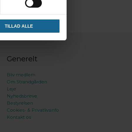
TILLAD ALLE
Generelt
Bliv medlem
Om Strandgården
Leje
Nyhedsbreve
Bestyrelsen
Cookies- & Privatlivsinfo
Kontakt os