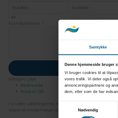
I alt
Formål/Aktivitet
*
Samtykke
Denne hjemmeside bruger c
BOOK
Vi bruger cookies til at tilpas
Kategori:
Leje
vores trafik. Vi deler også 
Beskrivelse
annonceringspartnere og anal
Product QR
dem, eller som de har indsaml
Foruden udstillingerne, har vi vores butik med salg af
Samtykkevalg
tegne et medlemskab af
Tranum Strandgårds Venner
,
Nødvendig