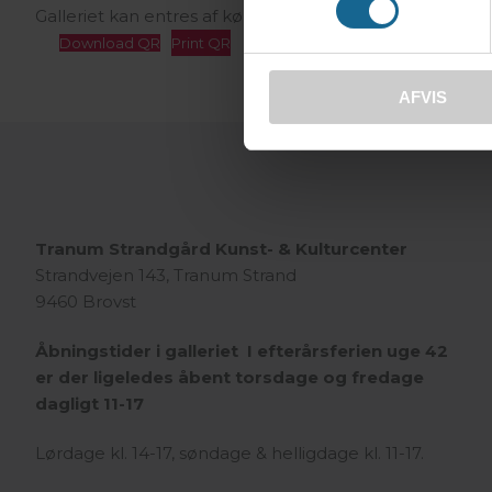
Galleriet kan entres af kørestolsbrugere.
Download QR
Print QR
AFVIS
Tranum Strandgård Kunst- & Kulturcenter
Strandvejen 143, Tranum Strand
9460 Brovst
Åbningstider i galleriet I efterårsferien uge 42
er der ligeledes åbent torsdage og fredage
dagligt 11-17
Lørdage kl. 14-17, søndage & helligdage kl. 11-17.