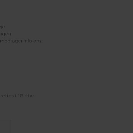
eje
ingen
du modtager info om
ettes til Birthe