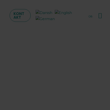
Sø
KONT
08
AKT