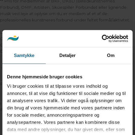
** Pris for medlemmer af BKF, DKoD (Billedkunstnernes
Forbund), DMF, Artisten, Skuespiller Forbundet eller lignende.
Husk ved leje at oplyse om du er medlem af et af de
professionelles kunstneres forbund under feltet formål/aktivitet.
Kunstnerbolig 1
Check-in
14
Check-ud
11
Datoer
Samtykke
Detaljer
Om
Denne hjemmeside bruger cookies
Personer
Vi bruger cookies til at tilpasse vores indhold og
annoncer, til at vise dig funktioner til sociale medier og til
at analysere vores trafik. Vi deler også oplysninger om
I alt
din brug af vores hjemmeside med vores partnere inden
Formål/Aktivitet
*
for sociale medier, annonceringspartnere og
analysepartnere. Vores partnere kan kombinere disse
data med andre oplysninger, du har givet dem, eller som