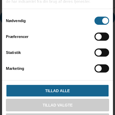
de har indsamlet fra din brug af deres tjenester.
Samtykkevalg
BOOK
Nødvendig
Præferencer
Statistik
Tranum Strandgård Kunst- & Kulturcenter
Strandvejen 143, Tranum Strand
9460 Brovst
Marketing
Åbningstider i galleriet I efterårsferien uge 42 er der
ligeledes åbent torsdage og fredage dagligt 11-17
TILLAD ALLE
Lørdage kl. 14-17, søndage & helligdage kl. 11-17.
I juli også torsdage og fredage kl. 14-17.
TILLAD VALGTE
Efter aftale kan der være mulighed for at åbne galleriet