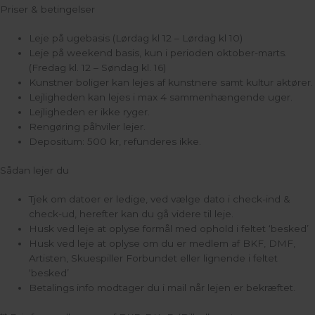
Priser & betingelser
Leje på ugebasis (Lørdag kl 12 – Lørdag kl 10)
Leje på weekend basis, kun i perioden oktober-marts.
(Fredag kl. 12 – Søndag kl. 16)
Kunstner boliger kan lejes af kunstnere samt kultur aktører.
Lejligheden kan lejes i max 4 sammenhængende uger.
Lejligheden er ikke ryger.
Rengøring påhviler lejer.
Depositum: 500 kr, refunderes ikke.
Sådan lejer du
Tjek om datoer er ledige, ved vælge dato i check-ind &
check-ud, herefter kan du gå videre til leje.
Husk ved leje at oplyse formål med ophold i feltet ‘besked’
Husk ved leje at oplyse om du er medlem af BKF, DMF,
Artisten, Skuespiller Forbundet eller lignende i feltet
‘besked’
Betalings info modtager du i mail når lejen er bekræftet.