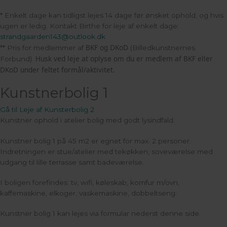
* Enkelt dage kan tidligst lejes 14 dage før ønsket ophold, og hvis
ugen er ledig. Kontakt Birthe for leje af enkelt dage:
strandgaarden143@outlook.dk
BKF og DKoD
** Pris for medlemmer af
(Billedkunstnernes
Husk ved leje at oplyse om du er medlem af BKF eller
Forbund).
DKoD under feltet formål/aktivitet.
Kunstnerbolig 1
Gå til Leje af Kunsterbolig 2
Kunstner ophold i atelier bolig med godt lysindfald.
Kunstner bolig 1 på 45 m2 er egnet for max. 2 personer.
Indretningen er stue/atelier med tekøkken, soveværelse med
udgang til lille terrasse samt badeværelse.
I boligen forefindes: tv, wifi, køleskab, komfur m/ovn,
kaffemaskine, elkoger, vaskemaskine, dobbeltseng.
Kunstner bolig 1 kan lejes via formular nederst denne side.