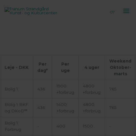
Gå
til
07
indholdet
Weekend
Per
Per
Leje - DKK
4 uger
Oktober-
dag*
uge
marts
1900
4800
Bolig 1
436
765
+forbrug
+forbrug
Bolig 1 BKF
1400
4800
436
765
og DKoD**
+forbrug
+forbrug
Bolig 1
-
400
1500
-
Forbrug