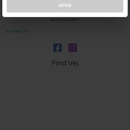
udenfor normal åbningstid, for større grupper på tur.
AFVIS
Se gerne under
“Aktiviteter”
for særskilte
åbningstider.
Kontakt Os
Find Vej