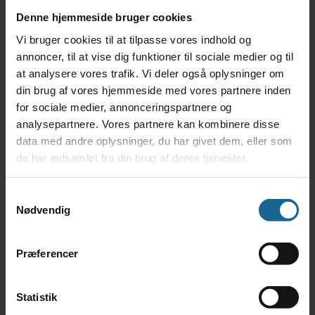
Grarup Allstars
Denne hjemmeside bruger cookies
17. september kl. 20:00
-
22:00
Vi bruger cookies til at tilpasse vores indhold og
oktober 2026
annoncer, til at vise dig funktioner til sociale medier og til
tors
1
at analysere vores trafik. Vi deler også oplysninger om
Jan Harbeck Quartet
din brug af vores hjemmeside med vores partnere inden
1. oktober kl. 20:00
-
22:00
for sociale medier, annonceringspartnere og
tors
15
analysepartnere. Vores partnere kan kombinere disse
data med andre oplysninger, du har givet dem, eller som
Arne Würgler
de har indsamlet fra din brug af deres tjenester.
15. oktober kl. 20:00
-
22:00
tors
22
Samtykkevalg
Sisters of Mercy
Nødvendig
22. oktober kl. 20:00
-
22:00
Præferencer
Statistik