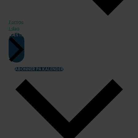
Begivenheder
Forrige
I dag
BEGIVENHEDER
NÆSTE
ABONNER PÅ KALENDER