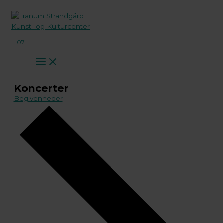
Gå
til
indholdet
07
Koncerter
Begivenheder