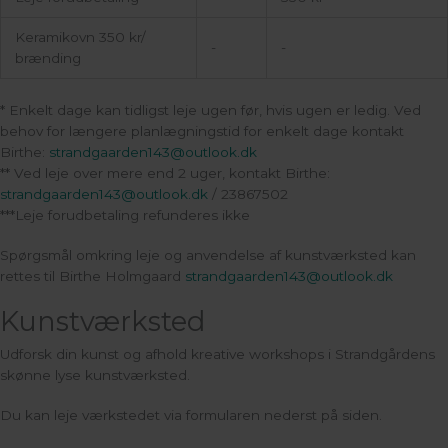
Keramikovn 350 kr/
-
-
brænding
* Enkelt dage kan tidligst leje ugen før, hvis ugen er ledig. Ved
behov for længere planlægningstid for enkelt dage kontakt
Birthe:
strandgaarden143@outlook.dk
** Ved leje over mere end 2 uger, kontakt Birthe:
strandgaarden143@outlook.dk
/ 23867502
***Leje forudbetaling refunderes ikke
Spørgsmål omkring leje og anvendelse af kunstværksted kan
rettes til Birthe Holmgaard
strandgaarden143@outlook.dk
Kunstværksted
Udforsk din kunst og afhold kreative workshops i Strandgårdens
skønne lyse kunstværksted.
Du kan leje værkstedet via formularen nederst på siden.