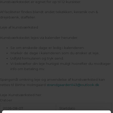
Kunstværkstedet er egnet for op til 12 kursister.
Af faciliteter findes blandt andet tekøkken, keramik ovn &
drejebænk, staffelier.
Leje af kunstværksted
Kunstværkstedet lejes via kalender herunder.
Se om ønskede dage er ledig i kalenderen.
Markér de dage i kalenderen som du ønsker at leje,
Udfyld formularen og tryk send.
Vi bekræfter din leje hurtigst muligt hvorefter du modtager
info om betaling mv.
Spørgsmål omkring leje og anvendelse af kunstværksted kan
rettes til Birthe Holmgaard
strandgaarden143@outlook.dk
Kunstværksted
Datoer