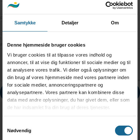
Personer
Samtykke
Detaljer
Om
I alt
Formål/Aktivitet
*
Denne hjemmeside bruger cookies
Vi bruger cookies til at tilpasse vores indhold og
annoncer, til at vise dig funktioner til sociale medier og til
at analysere vores trafik. Vi deler også oplysninger om
din brug af vores hjemmeside med vores partnere inden
for sociale medier, annonceringspartnere og
BOOK
analysepartnere. Vores partnere kan kombinere disse
data med andre oplysninger, du har givet dem, eller som
de har indsamlet fra din brug af deres tjenester.
Samtykkevalg
Nødvendig
Tranum Strandgård Kunst- & Kulturcenter