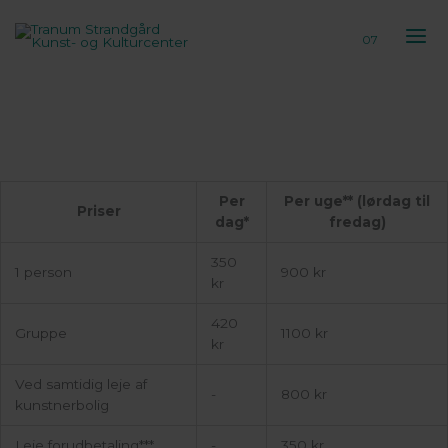
Gå
til
07
indholdet
Per
Per uge** (lørdag til
Priser
dag*
fredag)
350
1 person
900 kr
kr
420
Gruppe
1100 kr
kr
Ved samtidig leje af
-
800 kr
kunstnerbolig
Leje forudbetaling***
-
350 kr