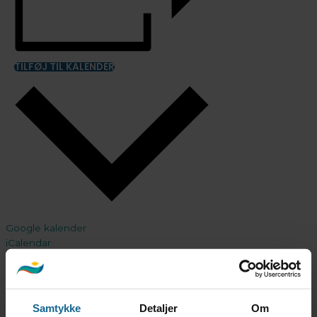
TILFØJ TIL KALENDER
Google kalender
iCalendar
Outlook 365
Outlook Live
Detaljer
Samtykke
Detaljer
Om