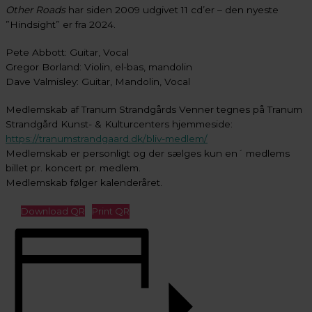
Other Roads
har siden 2009 udgivet 11 cd’er – den nyeste
”Hindsight” er fra 2024.
Pete Abbott: Guitar, Vocal
Gregor Borland: Violin, el-bas, mandolin
Dave Valmisley: Guitar, Mandolin, Vocal
Medlemskab af Tranum Strandgårds Venner tegnes på Tranum
Strandgård Kunst- & Kulturcenters hjemmeside:
https://tranumstrandgaard.dk/bliv-medlem/
Medlemskab er personligt og der sælges kun en´ medlems
billet pr. koncert pr. medlem.
Medlemskab følger kalenderåret.
Download QR
Print QR