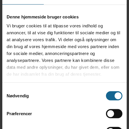
Dato:
22. april
Tidspunkt:
20:00 - 22:00
Denne hjemmeside bruger cookies
Begivenhed Kategori:
Koncerter
Vi bruger cookies til at tilpasse vores indhold og
Hjemmeside:
annoncer, til at vise dig funktioner til sociale medier og til
https://tranumstrandgaard.billetexpressen.dk/
at analysere vores trafik. Vi deler også oplysninger om
Kommende arrangementer
din brug af vores hjemmeside med vores partnere inden
for sociale medier, annonceringspartnere og
aug
8. august
-
20. september
analysepartnere. Vores partnere kan kombinere disse
8
Sensommerudstilling
data med andre oplysninger, du har givet dem, eller som
de har indsamlet fra din brug af deres tjenester.
aug
14:00
-
16:00
8
Sensommerudstilling – Fernisering
Samtykkevalg
Nødvendig
aug
20:00
-
22:00
12
Nana Rashid
Præferencer
aug
10:00
-
12:00