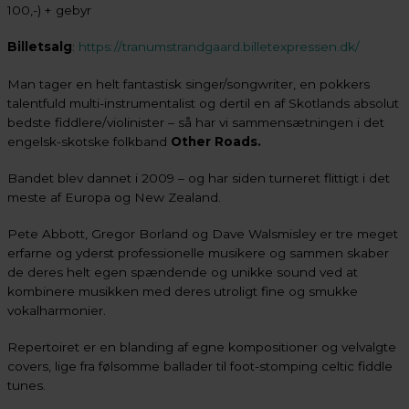
100,-) + gebyr
Billetsalg
:
https://tranumstrandgaard.billetexpressen.dk/
Man tager en helt fantastisk singer/songwriter, en pokkers
talentfuld multi-instrumentalist og dertil en af Skotlands absolut
bedste fiddlere/violinister – så har vi sammensætningen i det
engelsk-skotske folkband
Other Roads.
Bandet blev dannet i 2009 – og har siden turneret flittigt i det
meste af Europa og New Zealand.
Pete Abbott, Gregor Borland og Dave Walsmisley er tre meget
erfarne og yderst professionelle musikere og sammen skaber
de deres helt egen spændende og unikke sound ved at
kombinere musikken med deres utroligt fine og smukke
vokalharmonier.
Repertoiret er en blanding af egne kompositioner og velvalgte
covers, lige fra følsomme ballader til foot-stomping celtic fiddle
tunes.