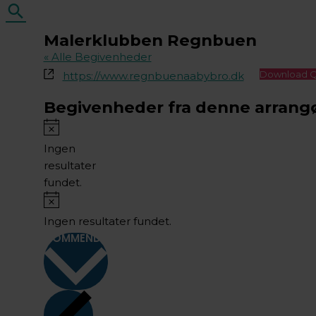
Søg
Malerklubben Regnbuen
« Alle Begivenheder
Hjemmeside
Download 
https://www.regnbuenaabybro.dk
Begivenheder fra denne arrang
Notice
Ingen
resultater
fundet.
Notice
Ingen resultater fundet.
KOMMENDE
Vælg
dato.