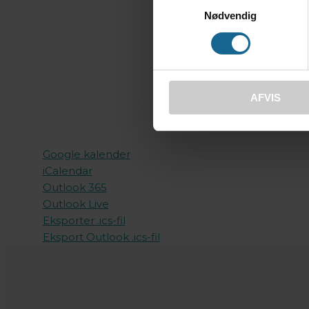
Nødvendig
AFVIS
Google kalender
iCalendar
Outlook 365
Outlook Live
Eksporter .ics-fil
Eksport Outlook .ics-fil