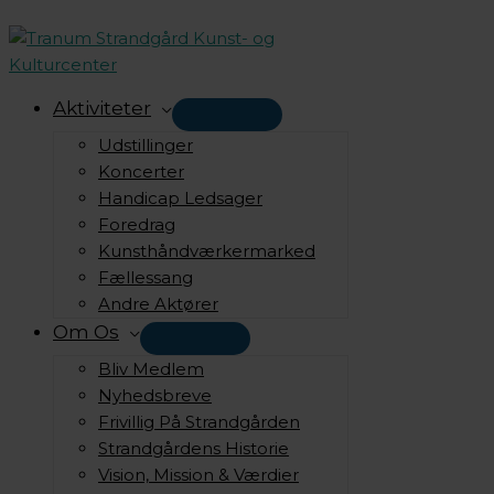
Gå
til
indholdet
Aktiviteter
Udstillinger
Koncerter
Handicap Ledsager
Foredrag
Kunsthåndværkermarked
Fællessang
Andre Aktører
Om Os
Bliv Medlem
Nyhedsbreve
Frivillig På Strandgården
Strandgårdens Historie
Vision, Mission & Værdier