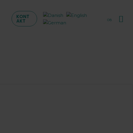
Sø
KONT
08
AKT