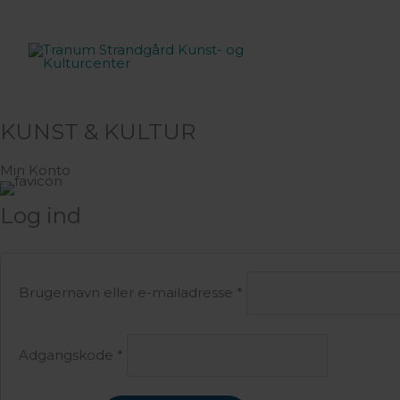
Gå
til
indholdet
KUNST & KULTUR
Min Konto
Log ind
Påkrævet
Brugernavn eller e-mailadresse
*
Påkrævet
Adgangskode
*