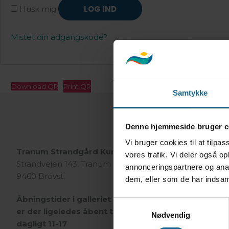
LOG IND
Husk mig
Mistet din adgangskode?
Download QR
Print QR
Samtykke
Denne hjemmeside bruger c
Vi bruger cookies til at tilpas
Tranum Strandgård Kunst- & Kulturcenter
vores trafik. Vi deler også 
Strandvejen 143, Tranum Strand
annonceringspartnere og anal
9460 Brovst
dem, eller som de har indsaml
Åbningstider i galleriet I efterårsferien uge 42
Samtykkevalg
er der ligeledes åbent torsdage og fredage
Nødvendig
dagligt 11-17