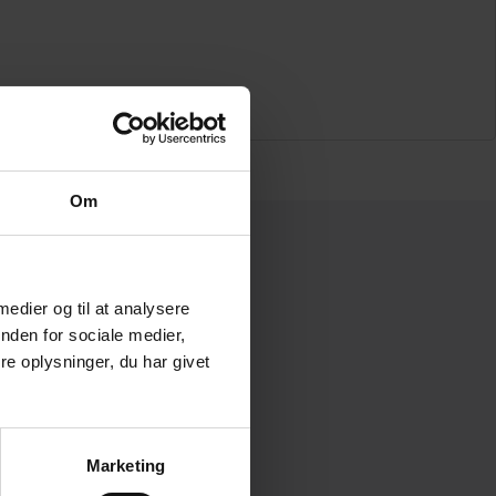
Om
Generelt
 medier og til at analysere
nden for sociale medier,
Bliv medlem
e oplysninger, du har givet
Om Strandgården
Leje
Nyhedsbreve
Bestyrelsen
Marketing
Cookies- & Privatlivsinfo