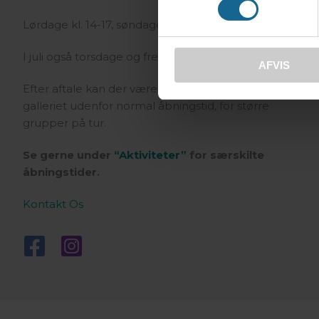
Lørdage kl. 14-17, søndage & helligdage kl. 11-17.
I juli også torsdage og fredage kl. 14-17.
AFVIS
Efter aftale kan der være mulighed for at åbne
galleriet udenfor normal åbningstid, for større
grupper på tur.
Se gerne under
“Aktiviteter”
for særskilte
åbningstider.
Kontakt Os