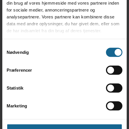
din brug af vores hjemmeside med vores partnere inden
for sociale medier, annonceringspartnere og
Find Vej
analysepartnere. Vores partnere kan kombinere disse
data med andre oplysninger, du har givet dem, eller som
de har indsamlet fra din brug af deres tjenester.
Samtykkevalg
Nødvendig
Præferencer
Statistik
Marketing