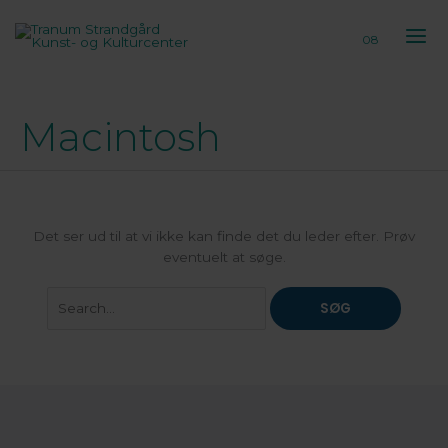
Gå
til
08
indholdet
Macintosh
Det ser ud til at vi ikke kan finde det du leder efter. Prøv
eventuelt at søge.
Søg
efter: