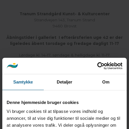
Tranum Strandgård Kunst- & Kulturcenter
Strandvejen 143, Tranum Strand
9460 Brovst
Åbningstider i galleriet I efterårsferien uge 42 er der
ligeledes åbent torsdage og fredage dagligt 11-17
Lørdage kl. 14-17, søndage & helligdage kl. 11-17.
I juli også torsdage og fredage kl. 14-17.
Efter aftale kan der være mulighed for at åbne galleriet
Samtykke
Detaljer
Om
udenfor normal åbningstid, for større grupper på tur.
Se gerne under
“Aktiviteter”
for særskilte
åbningstider.
Denne hjemmeside bruger cookies
Vi bruger cookies til at tilpasse vores indhold og
Kontakt Os
annoncer, til at vise dig funktioner til sociale medier og til
at analysere vores trafik. Vi deler også oplysninger om