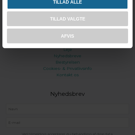
TILLAD ALLE
TILLAD VALGTE
Generelt
AFVIS
Bliv medlem
Om Strandgården
Leje
Nyhedsbreve
Bestyrelsen
Cookies- & Privatlivsinfo
Kontakt os
Nyhedsbrev
Ved tilmelding accepterer du behandling af dine data.