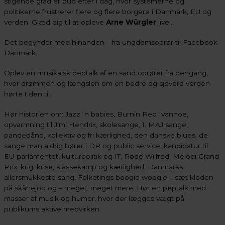
stigende grad er bud efter i dag, hvor systemerne og
politikerne frustrerer flere og flere borgere i Danmark, EU og
verden. Glæd dig til at opleve
Arne Würgler
live…
Det begynder med hinanden – fra ungdomsoprør til Facebook
Danmark.
Oplev en musikalsk peptalk af en sand oprører fra dengang,
hvor drømmen og længslen om en bedre og sjovere verden
hørte tiden til.
Hør historien om: Jazz´n babies, Burnin Red Ivanhoe,
opvarmning til Jimi Hendrix, skolesange, 1. MAJ sange,
pandebånd, kollektiv og fri kærlighed, den danske blues, de
sange man aldrig hører i DR og public service, kandidatur til
EU-parlamentet, kulturpolitik og IT, Røde Wilfred, Melodi Grand
Prix, krig, krise, klassekamp og kærlighed, Danmarks
allersmukkeste sang, Folketings boogie woogie – sæt kloden
på skånejob og – meget, meget mere. Hør en peptalk med
masser af musik og humor, hvor der lægges vægt på
publikums aktive medvirken.