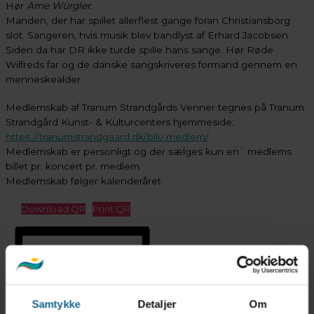
Hør
Arne Würgler
.
Manden, der har spillet allerflest gange foran Christiansborg
slot. Sangeren, hvis musik blev bandlyst af Erhard Jacobsen.
Siden da har DR ikke turde spille hans sange. Hør Røde
Wilfreds far og de danske sangskriveres formand gennem en
menneskealder.
Medlemskab af Tranum Strandgårds Venner tegnes på Tranum
Strandgård Kunst- & Kulturcenters hjemmeside:
https://tranumstrandgaard.dk/bliv-medlem/
Medlemskab er personligt og der sælges kun en´ medlems
billet pr. koncert pr. medlem.
Medlemskab følger kalenderåret.
Download QR
Print QR
Samtykke
Detaljer
Om