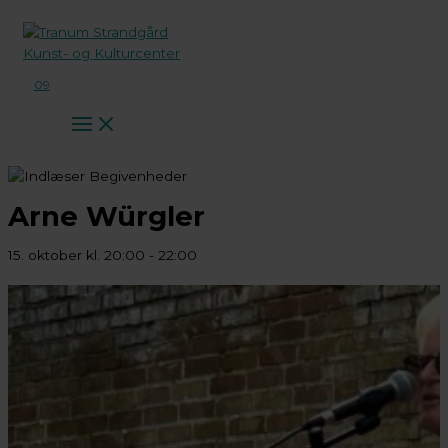
Gå
til
indholdet
09
Arne Würgler
15. oktober kl. 20:00
-
22:00