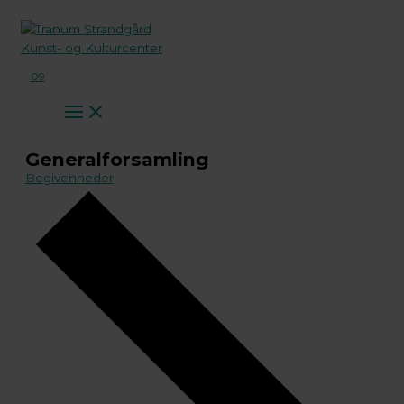
Gå
til
indholdet
09
Generalforsamling
Begivenheder