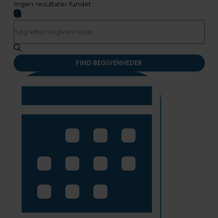
Ingen resultater fundet.
Begivenheder
SØG
Søgning
Skriv
EFTER
og
BEGIVENHEDER
nøgleord.
visninger
Søg
Navigation
efter
FIND BEGIVENHEDER
Begivenheder
på
Begivenhed
nøgleord.
Visninger
Navigation