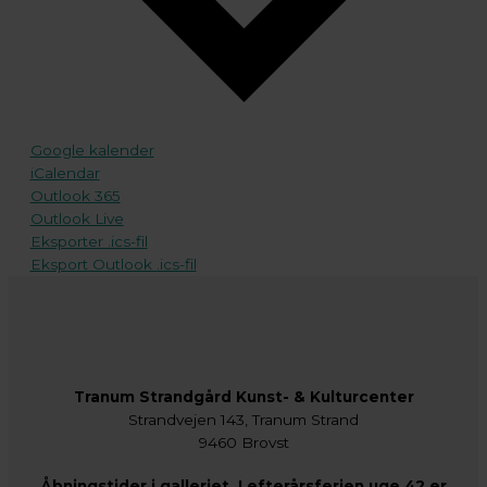
Google kalender
iCalendar
Outlook 365
Outlook Live
Eksporter .ics-fil
Eksport Outlook .ics-fil
Tranum Strandgård Kunst- & Kulturcenter
Strandvejen 143, Tranum Strand
9460 Brovst
Åbningstider i galleriet I efterårsferien uge 42 er