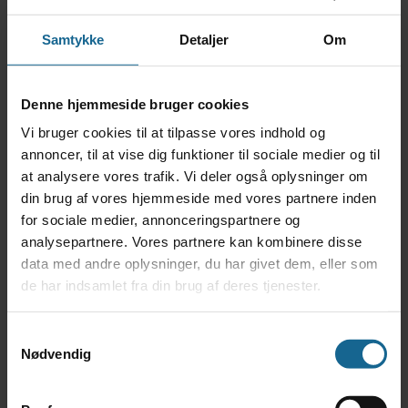
Der er ingen begivenheder på den valgte dag.
Notice
Samtykke
Detaljer
Om
Der er ingen begivenheder på den valgte dag.
Notice
Der er ingen begivenheder på den valgte dag.
Denne hjemmeside bruger cookies
Notice
Vi bruger cookies til at tilpasse vores indhold og
Der er ingen begivenheder på den valgte dag.
annoncer, til at vise dig funktioner til sociale medier og til
Notice
at analysere vores trafik. Vi deler også oplysninger om
Der er ingen begivenheder på den valgte dag.
din brug af vores hjemmeside med vores partnere inden
Notice
for sociale medier, annonceringspartnere og
Der er ingen begivenheder på den valgte dag.
analysepartnere. Vores partnere kan kombinere disse
Notice
data med andre oplysninger, du har givet dem, eller som
Der er ingen begivenheder på den valgte dag.
de har indsamlet fra din brug af deres tjenester.
Notice
Der er ingen begivenheder på den valgte dag.
Samtykkevalg
Notice
Nødvendig
Der er ingen begivenheder på den valgte dag.
Notice