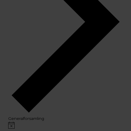
Generalforsamling
Begivenheder
Notice