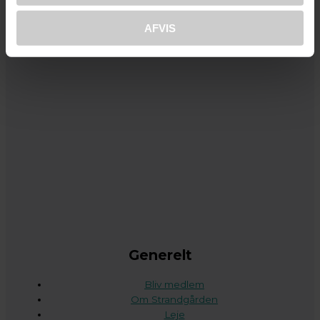
AFVIS
Generelt
Bliv medlem
Om Strandgården
Leje