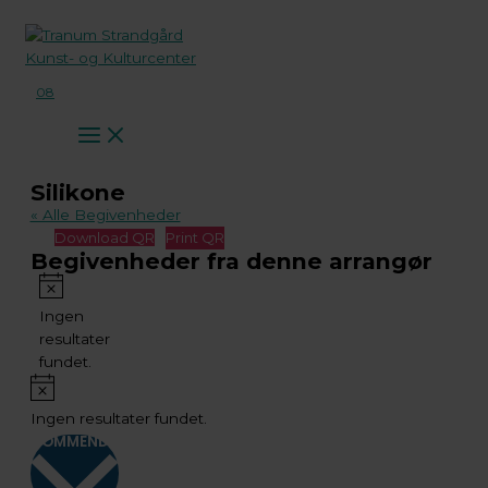
Gå
til
indholdet
08
Silikone
« Alle Begivenheder
Download QR
Print QR
Begivenheder fra denne arrangør
Notice
Ingen
resultater
fundet.
Notice
Ingen resultater fundet.
KOMMENDE
Vælg
dato.