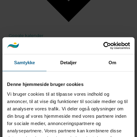
Google kalender
iCalendar
Outlook 365
Outlook Live
Eksporter .ics-fil
Samtykke
Detaljer
Om
Eksport Outlook .ics-fil
Denne hjemmeside bruger cookies
Vi bruger cookies til at tilpasse vores indhold og
annoncer, til at vise dig funktioner til sociale medier og til
Tranum Strandgård Kunst- & Kulturcenter
at analysere vores trafik. Vi deler også oplysninger om
Strandvejen 143, Tranum Strand
din brug af vores hjemmeside med vores partnere inden
9460 Brovst
for sociale medier, annonceringspartnere og
Åbningstider i galleriet I efterårsferien uge 42 er
analysepartnere. Vores partnere kan kombinere disse
der ligeledes åbent torsdage og fredage dagligt