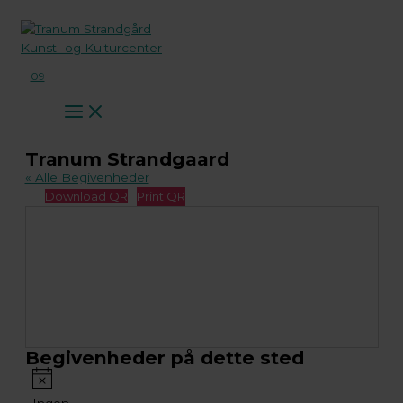
Gå
til
indholdet
09
Tranum Strandgaard
« Alle Begivenheder
Download QR
Print QR
Begivenheder på dette sted
Notice