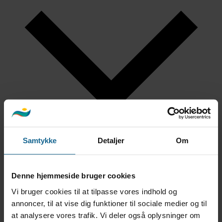
Google kalender
Samtykke
Detaljer
Om
iCalendar
Outlook 365
Outlook Live
Denne hjemmeside bruger cookies
Eksporter .ics-fil
Eksport Outlook .ics-fil
Vi bruger cookies til at tilpasse vores indhold og
annoncer, til at vise dig funktioner til sociale medier og til
at analysere vores trafik. Vi deler også oplysninger om