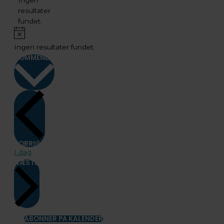
Ingen
resultater
fundet.
Notice
Ingen resultater fundet.
KOMMENDE
Vælg
dato.
BEGIVENHEDER
FORRIGE
I dag
BEGIVENHEDER
NÆSTE
ABONNER PÅ KALENDER